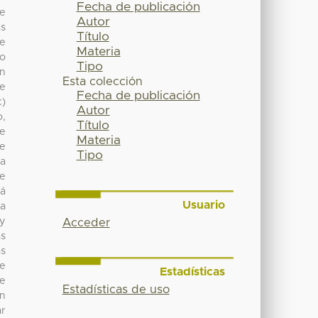
Fecha de publicación
de
Autor
as
Título
te
Materia
mo
Tipo
en
Esta colección
ae
Fecha de publicación
c)
Autor
o,
Título
ue
Materia
se
Tipo
 a
de
tá
Usuario
ra
 y
Acceder
as
as
ce
Estadísticas
de
Estadísticas de uso
un
ar