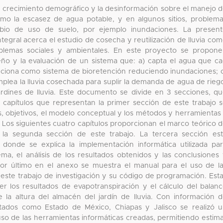
l crecimiento demográfico y la desinformación sobre el manejo 
mo la escasez de agua potable, y en algunos sitios, problem
mbio de uso de suelo, por ejemplo inundaciones. La presen
tegral acerca el estudio de cosecha y reutilización de lluvia co
roblemas sociales y ambientales. En este proyecto se propon
eño y la evaluación de un sistema que: a) capta el agua que c
funciona como sistema de bioretención reduciendo inundaciones; 
plea la lluvia cosechada para suplir la demanda de agua de rieg
rdines de lluvia. Este documento se divide en 3 secciones, q
s capítulos que representan la primer sección de este trabajo 
s, objetivos, el modelo conceptual y los métodos y herramientas
ia. Los siguientes cuatro capítulos proporcionan el marco teórico 
la segunda sección de este trabajo. La tercera sección es
 donde se explica la implementación informática utilizada pa
ema, el análisis de los resultados obtenidos y las conclusiones
or último en el anexo se muestra el manual para el uso de l
este trabajo de investigación y su código de programación. Est
r los resultados de evapotranspiración y el cálculo del balan
de la altura del almacén del jardín de lluvia. Con información 
stados como Estado de México, Chiapas y Jalisco se realizó 
 uso de las herramientas informáticas creadas, permitiendo estim