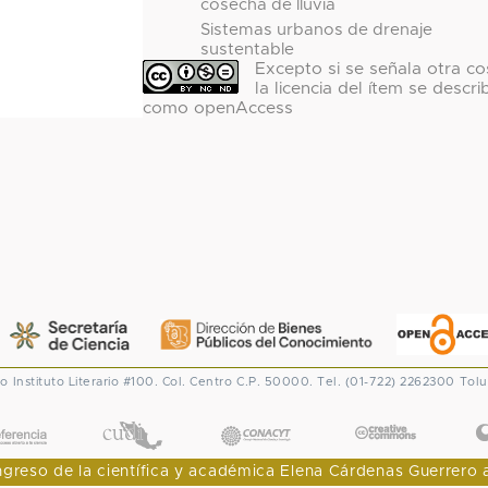
cosecha de lluvia
Sistemas urbanos de drenaje
sustentable
Excepto si se señala otra co
la licencia del ítem se descri
como openAccess
co
Instituto Literario #100. Col. Centro
C.P. 50000. Tel. (01-722) 2262300
Tolu
CONACYT
eso de la científica y académica Elena Cárdenas Guerrero al I