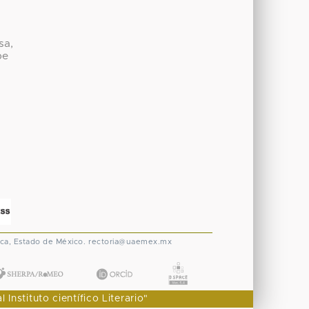
sa,
be
ca, Estado de México.
rectoria@uaemex.mx
nstituto científico Literario"