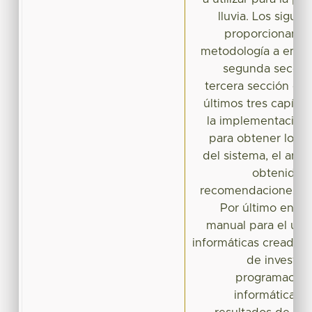
lluvia. Los siguie
proporcionan el
metodología a emple
segunda sección
tercera sección es
últimos tres capítu
la implementación i
para obtener los r
del sistema, el análi
obtenidos 
recomendaciones par
Por último en el
manual para el uso
informáticas creadas 
de investig
programación.
informáticas 