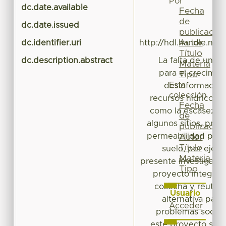
Por
dc.date.available
2
Fecha
de
dc.date.issued
publicación
Autor
dc.identifier.uri
http://hdl.handle.ne
Título
dc.description.abstract
La falta de una 
Materia
para el crecimie
Tipo
Esta
desinformación
colección
recursos hídricos,
Fecha
como la escasez de
de
algunos sitios, prob
publicación
permeabilidad por 
Autor
Título
suelo, por ejem
Materia
presente investigaci
Tipo
proyecto integral 
cosecha y reutiliz
Usuario
alternativa para
Acceder
problemas social
este proyecto se p