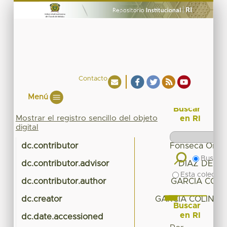
Contacto
Menú
Buscar
Mostrar el registro sencillo del objeto
en RI
digital
dc.contributor
Fonseca Ortiz,
Buscar 
dc.contributor.advisor
DIAZ DELGA
Esta colecció
dc.contributor.author
GARCIA COLI
dc.creator
GARCIA COLIN, J
Buscar
en RI
dc.date.accessioned
2