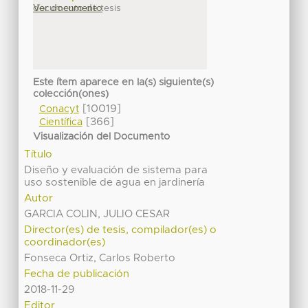
documento de tesis
Ver documento
Este ítem aparece en la(s) siguiente(s)
colección(ones)
[10019]
Conacyt
[366]
Científica
Visualización del Documento
Título
Diseño y evaluación de sistema para
uso sostenible de agua en jardinería
Autor
GARCIA COLIN, JULIO CESAR
Director(es) de tesis, compilador(es) o
coordinador(es)
Fonseca Ortiz, Carlos Roberto
Fecha de publicación
2018-11-29
Editor