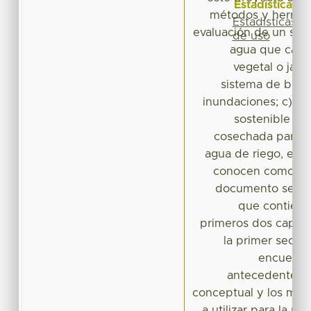
Estadísticas
métodos y herrami
Estadísticas
evaluación de un sist
de uso
agua que cae s
vegetal o jard
sistema de bior
inundaciones; c) es
sostenible ya 
cosechada para s
agua de riego, este
conocen como jard
documento se div
que contienen
primeros dos capítu
la primer secció
encuentra
antecedentes, 
conceptual y los mét
a utilizar para la pr