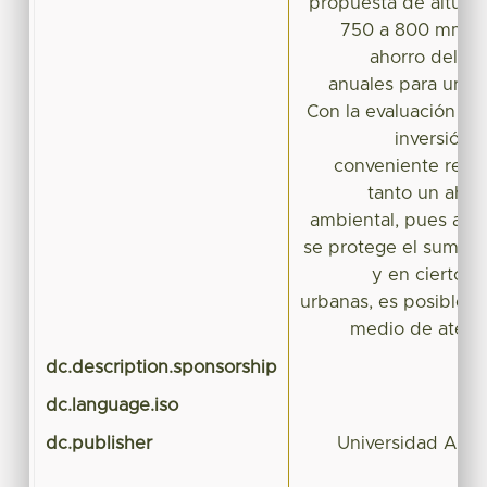
propuesta de altura
750 a 800 mm, l
ahorro del dé
anuales para una 
Con la evaluación del
inversión,
conveniente realiz
tanto un aho
ambiental, pues al ut
se protege el sumini
y en ciertos
urbanas, es posible 
medio de atenu
dc.description.sponsorship
dc.language.iso
dc.publisher
Universidad Aut