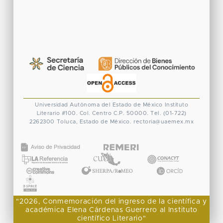
Universidad Autónoma del Estado de México
Instituto
Literario #100. Col. Centro
C.P. 50000. Tel. (01-722)
2262300
Toluca, Estado de México.
rectoria@uaemex.mx
CONACYT
"2026, Conmemoración del ingreso de la científica y
académica Elena Cárdenas Guerrero al Instituto
científico Literario"