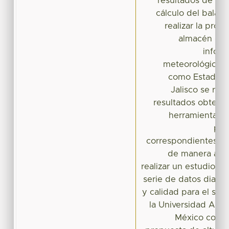
resultados de eva
cálculo del balanc
realizar la prop
almacén del 
inform
meteorológicas 
como Estado d
Jalisco se real
resultados obtenid
herramientas i
per
correspondientes ba
de manera adic
realizar un estudio m
serie de datos diari
y calidad para el siti
la Universidad Aut
México con l