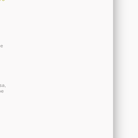
de
sa,
be