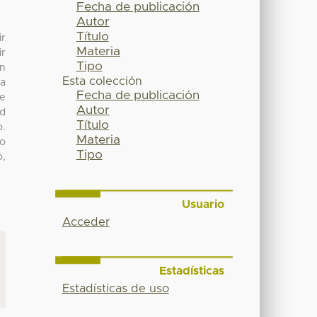
Fecha de publicación
Autor
Título
ir
Materia
ir
Tipo
en
Esta colección
ma
Fecha de publicación
te
Autor
ad
Título
o.
Materia
io
Tipo
o,
Usuario
Acceder
Estadísticas
Estadísticas de uso