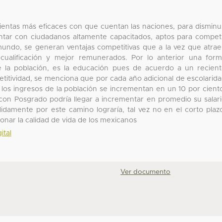
ientas más eficaces con que cuentan las naciones, para disminu
ontar con ciudadanos altamente capacitados, aptos para compet
 mundo, se generan ventajas competitivas que a la vez que atra
ualificación y mejor remunerados. Por lo anterior una for
 de la población, es la educación pues de acuerdo a un recien
etitividad, se menciona que por cada año adicional de escolarid
 los ingresos de la población se incrementan en un 10 por cient
on Posgrado podría llegar a incrementar en promedio su salar
idamente por este camino lograría, tal vez no en el corto plaz
ionar la calidad de vida de los mexicanos
ital
Ver documento