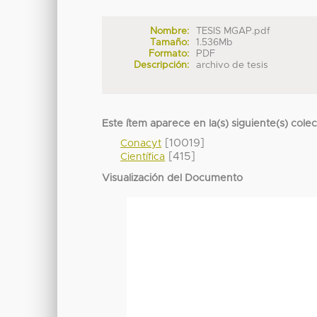
Nombre:
TESIS MGAP.pdf
Tamaño:
1.536Mb
Formato:
PDF
Descripción:
archivo de tesis
Este ítem aparece en la(s) siguiente(s) cole
[10019]
Conacyt
[415]
Científica
Visualización del Documento