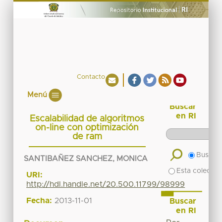
Contacto
Menú
Buscar
en RI
Escalabilidad de algoritmos
on-line con optimización
de ram
Buscar 
SANTIBAÑEZ SANCHEZ, MONICA
Esta colecció
URI:
http://hdl.handle.net/20.500.11799/98999
Fecha:
2013-11-01
Buscar
en RI