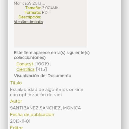
MonicaSS 2013 ...
Tamaño:
3.004Mb
Formato:
PDF
Descripción:
archivo de tesis
Ver documento
Este ítem aparece en la(s) siguiente(s)
colección(ones)
[10019]
Conacyt
[415]
Científica
Visualización del Documento
Título
Escalabilidad de algoritmos on-line
con optimización de ram
Autor
SANTIBAÑEZ SANCHEZ, MONICA
Fecha de publicación
2013-11-01
Editor