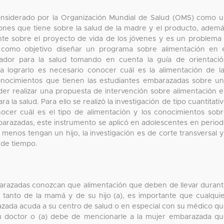
onsiderado por la Organización Mundial de Salud (OMS) como 
ones que tiene sobre la salud de la madre y el producto, adem
ente sobre el proyecto de vida de los jóvenes y es un problema
a como objetivo diseñar un programa sobre alimentación en 
ador para la salud tomando en cuenta la guía de orientaci
ra lograrlo es necesario conocer cuál es la alimentación de l
conocimientos que tienen las estudiantes embarazadas sobre u
er realizar una propuesta de intervención sobre alimentación 
 la salud. Para ello se realizó la investigación de tipo cuantitati
ocer cuál es el tipo de alimentación y los conocimientos sob
barazadas, este instrumento se aplicó en adolescentes en perio
 menos tengan un hijo, la investigación es de corte transversal 
 de tiempo.
arazadas conozcan que alimentación que deben de llevar duran
 tanto de la mamá y de su hijo (a), es importante que cualqui
razada acuda a su centro de salud o en especial con su médico q
su doctor o (a) debe de mencionarle a la mujer embarazada q