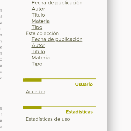
Fecha de publicación
Autor
un
Título
ás
Materia
 a
Tipo
el
Esta colección
ón
Fecha de publicación
as
Autor
na
Título
en
Materia
vo
Tipo
re
do
ya
Usuario
Acceder
te
Estadísticas
er
Estadísticas de uso
ue
ue