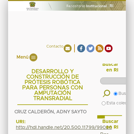
Contacto
Menú
Buscar
en RI
DESARROLLO Y
CONSTRUCCIÓN DE
PRÓTESIS ROBÓTICA
PARA PERSONAS CON
AMPUTACIÓN
Buscar 
TRANSRADIAL
Esta colecció
CRUZ CALDERÓN, ADNY SAYTO
Buscar
URI:
en RI
http://hdl.handle.net/20.500.11799/99086