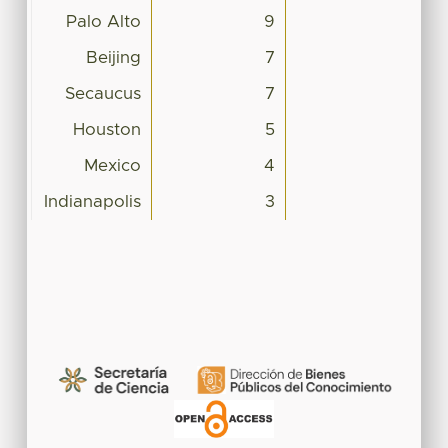
Palo Alto
9
Beijing
7
Secaucus
7
Houston
5
Mexico
4
Indianapolis
3