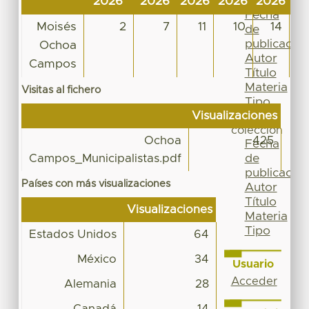
2026
2026
2026
2026
2026
20
Por
Fecha
Moisés
2
7
11
10
14
de
publicación
Ochoa
Autor
Campos
Título
Materia
Visitas al fichero
Tipo
Visualizaciones
Esta
colección
Ochoa
425
Fecha
de
Campos_Municipalistas.pdf
publicación
Países con más visualizaciones
Autor
Título
Visualizaciones
Materia
Tipo
Estados Unidos
64
México
34
Usuario
Acceder
Alemania
28
Canadá
14