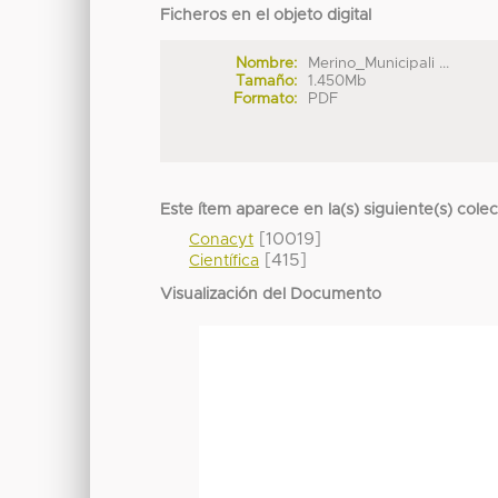
Ficheros en el objeto digital
Nombre:
Merino_Municipali ...
Tamaño:
1.450Mb
Formato:
PDF
Este ítem aparece en la(s) siguiente(s) cole
[10019]
Conacyt
[415]
Científica
Visualización del Documento