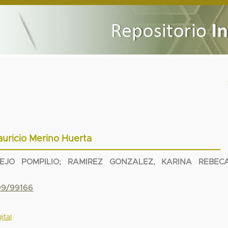
uricio Merino Huerta
EJO POMPILIO
;
RAMIREZ GONZALEZ, KARINA REBEC
799/99166
ital