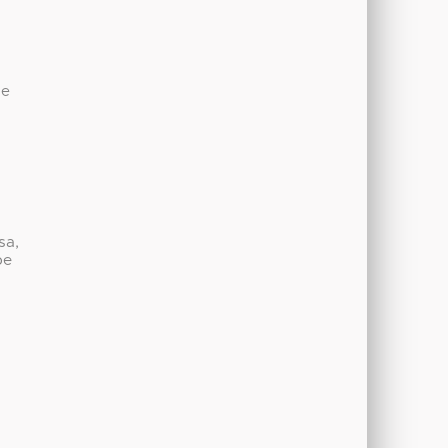
de
sa,
be