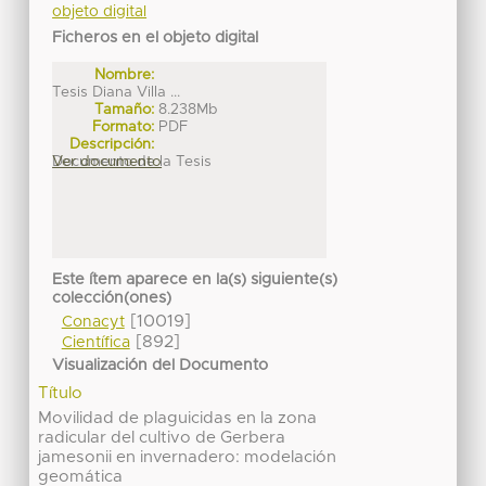
objeto digital
Ficheros en el objeto digital
Nombre:
Tesis Diana Villa ...
Tamaño:
8.238Mb
Formato:
PDF
Descripción:
Documento de la Tesis
Ver documento
Este ítem aparece en la(s) siguiente(s)
colección(ones)
[10019]
Conacyt
[892]
Científica
Visualización del Documento
Título
Movilidad de plaguicidas en la zona
radicular del cultivo de Gerbera
jamesonii en invernadero: modelación
geomática