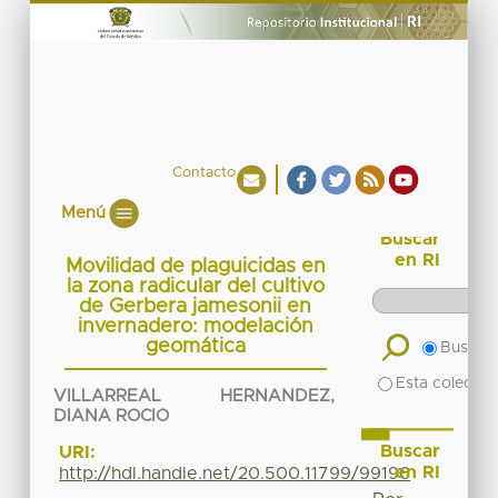
Contacto
Menú
Buscar
en RI
Movilidad de plaguicidas en
la zona radicular del cultivo
de Gerbera jamesonii en
invernadero: modelación
geomática
Buscar 
Esta colecció
VILLARREAL HERNANDEZ,
DIANA ROCIO
Buscar
URI:
en RI
http://hdl.handle.net/20.500.11799/99196