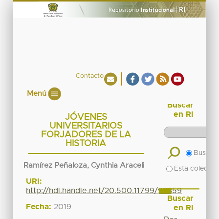
Contacto
Menú
Buscar
en RI
JÓVENES
UNIVERSITARIOS
FORJADORES DE LA
HISTORIA
Buscar 
Ramírez Peñaloza, Cynthia Araceli
Esta colecció
URI:
http://hdl.handle.net/20.500.11799/99359
Buscar
Fecha:
2019
en RI