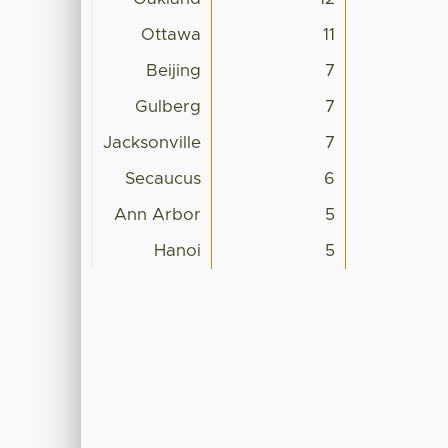
Ottawa
11
Beijing
7
Gulberg
7
Jacksonville
7
Secaucus
6
Ann Arbor
5
Hanoi
5