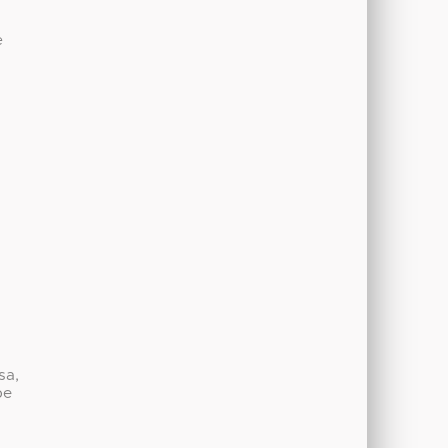
e
sa,
be