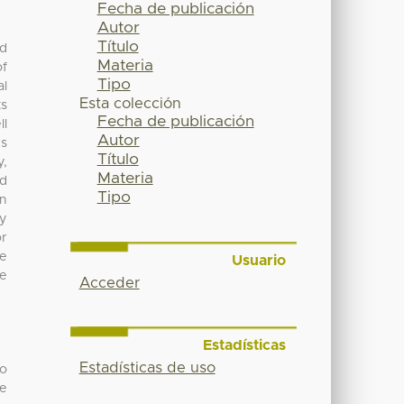
Fecha de publicación
Autor
Título
ed
Materia
of
Tipo
al
Esta colección
ts
Fecha de publicación
ll
Autor
rs
Título
y,
Materia
ed
Tipo
in
ly
or
re
Usuario
se
Acceder
Estadísticas
Estadísticas de uso
do
de