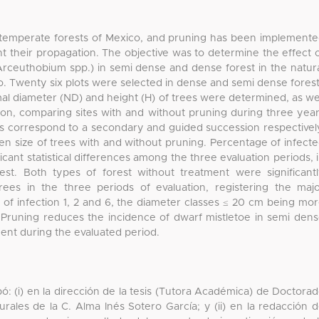
in temperate forests of Mexico, and pruning has been implement
ent their propagation. The objective was to determine the effect 
Arceuthobium spp.) in semi dense and dense forest in the natur
. Twenty six plots were selected in dense and semi dense fores
mal diameter (ND) and height (H) of trees were determined, as we
ion, comparing sites with and without pruning during three yea
ts correspond to a secondary and guided succession respectivel
ween size of trees with and without pruning. Percentage of infect
icant statistical differences among the three evaluation periods, 
st. Both types of forest without treatment were significant
rees in the three periods of evaluation, registering the maj
 of infection 1, 2 and 6, the diameter classes ≤ 20 cm being mo
. Pruning reduces the incidence of dwarf mistletoe in semi den
ent during the evaluated period.
ó: (i) en la dirección de la tesis (Tutora Académica) de Doctora
ales de la C. Alma Inés Sotero García; y (ii) en la redacción 