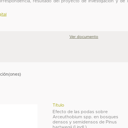
correspondencia, resultado del proyecto de investigación y de 
ital
Ver documento
cción(ones)
Título
Efecto de las podas sobre
Arceuthobium spp. en bosques
densos y semidensos de Pinus
hartwegii (Lindl.)