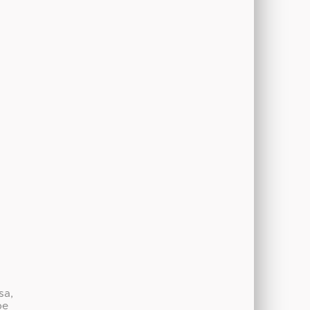
sa,
be