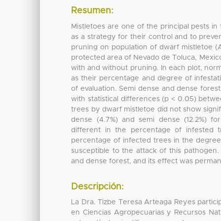
Resumen:
Mistletoes are one of the principal pests 
as a strategy for their control and to prev
pruning on population of dwarf mistletoe (
protected area of Nevado de Toluca, Mexico
with and without pruning. In each plot, nor
as their percentage and degree of infestat
of evaluation. Semi dense and dense fores
with statistical differences (p < 0.05) bet
trees by dwarf mistletoe did not show signif
dense (4.7%) and semi dense (12.2%) fore
different in the percentage of infested t
percentage of infected trees in the degree
susceptible to the attack of this pathogen
and dense forest, and its effect was perman
Descripción:
La Dra. Tizbe Teresa Arteaga Reyes particip
en Ciencias Agropecuarias y Recursos Natur