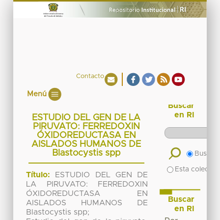
Contacto
Menú
Buscar
en RI
ESTUDIO DEL GEN DE LA
PIRUVATO: FERREDOXIN
ÓXIDOREDUCTASA EN
AISLADOS HUMANOS DE
Blastocystis spp
Buscar 
Esta colecció
Título:
ESTUDIO DEL GEN DE
LA PIRUVATO: FERREDOXIN
ÓXIDOREDUCTASA EN
Buscar
AISLADOS HUMANOS DE
en RI
Blastocystis spp;