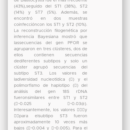
de Blastocystis fue el más frecuente
(43%),seguido del ST1 (38%), ST2
(14%) y ST7 (5%). Además, se
encontró en dos muestras
coinfeccióncon los ST1 y ST2 (10%).
La reconstrucción filogenética por
inferencia Bayesiana mostró que
lassecuencias del gen PFOR se
agruparon en tres clústeres, dos de
ellos contienen secuencias
dediferentes subtipos y solo un
clúster agrupó secuencias del
subtipo ST3. Los valores de
ladiversidad nucleotídica () y el
polimorfismo de haplotipo () del
análisis del gen 18S rDNA
fueronsimilares entre ST1 y ST2
(~0.025 y ~0.03@).
Interesantemente, los valores y
para elsubtipo ST3 fueron
aproximadamente 10 veces más
bajos (~0.004 y ~0.005). Para el