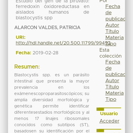
Por
Estudio del gen de la piruvato:
Fecha
ferredoxin óxidoreductasa en
aislados humanos de
de
blastocystis spp
publicación
Autor
ALARCON VALDES, PATRICIA
Título
Materia
URI:
http://hdl.handle.net/20.500.11799/99492
Tipo
Esta
Fecha:
2019-02-28
colección
Fecha
Resumen:
de
publicación
Blastocystis spp. es un parásito
Autor
intestinal que presenta la mayor
Título
prevalencia en los
Materia
exámenescoproparasitoscópicos; su
Tipo
amplia diversidad morfológica y
genética permite identificar
diferentesestadios morfológicos y al
Usuario
menos 17 linajes ribosomales
Acceder
conocidos como subtipos (ST),
basadosen su identificación por el