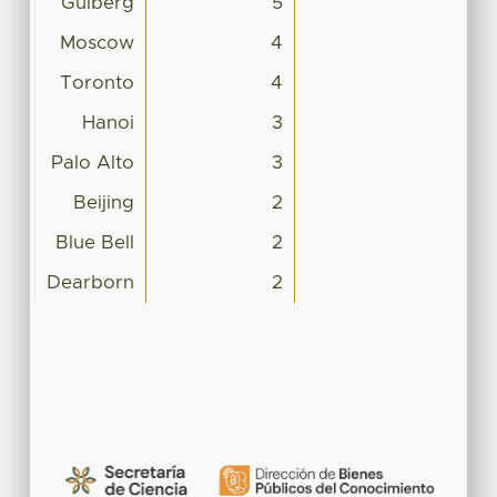
Gulberg
5
Moscow
4
Toronto
4
Hanoi
3
Palo Alto
3
Beijing
2
Blue Bell
2
Dearborn
2