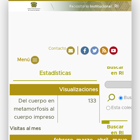
Contacto
Menú
Buscar
Estadísticas
en RI
Visualizaciones
Buscar 
Del cuerpo en
133
Esta colecció
metamorfosis al
cuerpo impreso
Buscar
Visitas al mes
en RI