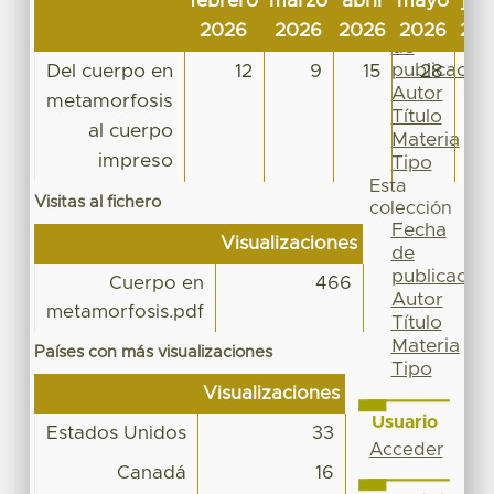
febrero
marzo
abril
mayo
jun
Por
Fecha
2026
2026
2026
2026
20
de
publicación
Del cuerpo en
12
9
15
28
1
Autor
metamorfosis
Título
al cuerpo
Materia
impreso
Tipo
Esta
Visitas al fichero
colección
Fecha
Visualizaciones
de
publicación
Cuerpo en
466
Autor
metamorfosis.pdf
Título
Materia
Países con más visualizaciones
Tipo
Visualizaciones
Usuario
Estados Unidos
33
Acceder
Canadá
16