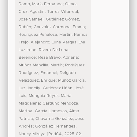
;
Ramo, María Fernanda
Olmos
;
Cruz, Agustín
Torres Villarreal,
;
José Samael
Gutiérrez Gómez,
;
;
Rubén
González Carmona, Emma
;
Rodríguez Peñaloza, Martín
Ramos
;
Trejo, Alejandro
Luna Vargas, Eva
;
Luz Irene
Rivera De Luna,
;
;
Berenice
Reza Bravo, Adriana
;
Muñoz Mancilla, Martín
Rodríguez
;
Rodríguez, Emanuel
Delgado
;
Velázquez, Enrique
Muñoz García,
;
Luz Janelly
Gutiérrez Liñán, José
;
Luis
Munguía Reyes, María
;
Magdalena
Garduño Mendoza,
;
Martha
García Llamosas, Alma
;
Patricia
Chavarría González, José
;
Andrés
González Hernández,
(
,
Nancy Mireya
RedCA
2025-02-