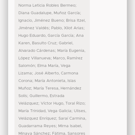
;
Norma Leticia Robles Bermeo
;
Diana Guadalupe, Muñoz García
;
Ignacio, Jiménez Bueno
Brisa Itzel,
;
;
Jiménez Valdés
Pablo, Xilot Arias
;
Hugo Eduardo, García García
Ana
;
Karen, Basulto Cruz
Gabriel,
;
Alvarado Cárdenas
María Eugenia,
;
López Villanueva
Marco, Ramírez
;
Salomón
Elma María, Vega
;
Lizama
José Alberto, Carmona
;
Corona
María Antonieta, Islas
;
Muñoz
María Teresa, Hernández
;
Solís
Guillermo, Estrada
;
;
Velázquez
Víctor Hugo, Toral Rizo
;
María Trinidad, Vega Galicia
Ulises,
;
Velázquez Enríquez
Saraí Carmina,
;
Guadarrama Reyes
Mirna Isabel,
;
Minaya Sánchez
Fátima, Sansores