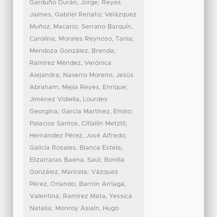
;
Garduño Durán, Jorge
Reyes
;
Jaimes, Gabriel Renato
Velázquez
;
Muñoz, Macario
Serrano Barquín,
;
;
Carolina
Morales Reynoso, Tania
;
Mendoza González, Brenda
Ramírez Méndez, Verónica
;
Alejandra
Navarro Moreno, Jesús
;
;
Abraham
Mejía Reyes, Enrique
Jiménez Vidiella, Lourdes
;
;
Georgina
García Martínez, Emilio
;
Palacios Santos, Citlallin Metztli
;
Hernández Pérez, José Alfredo
;
Galicia Rosales, Blanca Estela
;
Elizarraras Baena, Saúl
Bonilla
;
González, Maricela
Vázquez
;
Pérez, Orlando
Barrón Arriaga,
;
Valentina
Ramírez Mata, Yessica
;
Natalia
Monroy Asiaín, Hugo