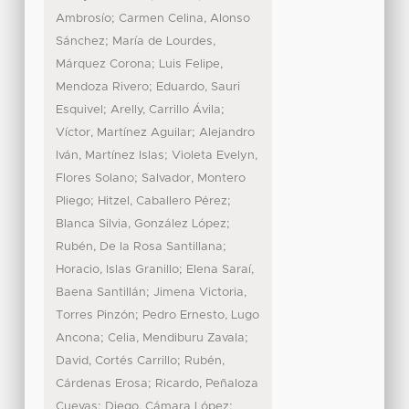
;
Ambrosío
Carmen Celina, Alonso
;
Sánchez
María de Lourdes,
;
Márquez Corona
Luis Felipe,
;
Mendoza Rivero
Eduardo, Sauri
;
;
Esquivel
Arelly, Carrillo Ávila
;
Víctor, Martínez Aguilar
Alejandro
;
Iván, Martínez Islas
Violeta Evelyn,
;
Flores Solano
Salvador, Montero
;
;
Pliego
Hitzel, Caballero Pérez
;
Blanca Silvia, González López
;
Rubén, De la Rosa Santillana
;
Horacio, Islas Granillo
Elena Saraí,
;
Baena Santillán
Jimena Victoria,
;
Torres Pinzón
Pedro Ernesto, Lugo
;
;
Ancona
Celia, Mendiburu Zavala
;
David, Cortés Carrillo
Rubén,
;
Cárdenas Erosa
Ricardo, Peñaloza
;
;
Cuevas
Diego, Cámara López