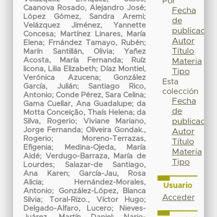
Por
Caanova Rosado, Alejandro José
;
Fecha
López Gómez, Sandra Aremi
;
de
Velázquez Jiménez, Yannette
publicación
Concesa
;
Martínez Linares, María
Autor
Elena
;
Frnández Tamayo, Rubén
;
Título
Marín Santillán, Olivia
;
Yañez
Acosta, María Fernanda
;
Ruíz
Materia
licona, Lilia Elizabeth
;
Díaz Montiel,
Tipo
Verónica Azucena
;
González
Esta
García, Julián
;
Santiago Rico,
colección
Antonio
;
Conde Pérez, Sara Celina
;
Fecha
Gama Cuellar, Ana Guadalupe
;
da
de
Motta Conceição, Thaís Helena
;
da
publicación
Silva, Rogerio
;
Viviane Mariano,
Jorge Fernanda
;
Oliveira Gondak.,
Autor
Rogerio
;
Moreno-Terrazas,
Título
Efigenia
;
Medina-Ojeda, María
Materia
Aidé
;
Verdugo-Barraza, María de
Tipo
Lourdes
;
Salazar-de Santiago,
Ana Karen
;
García-Jau, Rosa
Alicia
;
Hernández-Morales,
Usuario
Antonio
;
González-López, Blanca
Acceder
Silvia
;
Toral-Rizo., Víctor Hugo
;
Delgado-Alfaro, Lucero
;
Nieves-