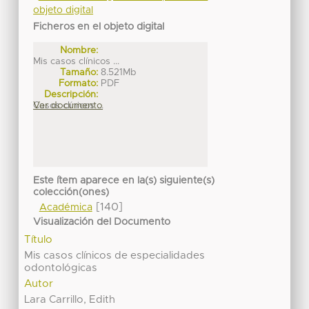
objeto digital
Ficheros en el objeto digital
Nombre:
Mis casos clínicos ...
Tamaño:
8.521Mb
Formato:
PDF
Descripción:
Casos clínicos ...
Ver documento
Este ítem aparece en la(s) siguiente(s)
colección(ones)
[140]
Académica
Visualización del Documento
Título
Mis casos clínicos de especialidades
odontológicas
Autor
Lara Carrillo, Edith