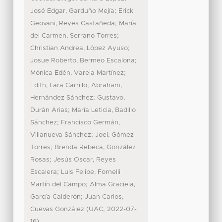
;
José Edgar, Garduño Mejía
Erick
;
Geovani, Reyes Castañeda
María
;
del Carmen, Serrano Torres
;
Christian Andrea, López Ayuso
;
Josue Roberto, Bermeo Escalona
;
Mónica Edén, Varela Martínez
;
Edith, Lara Carrillo
Abraham,
;
Hernández Sánchez
Gustavo,
;
Durán Arias
María Leticia, Badillo
;
Sánchez
Francisco Germán,
;
Villanueva Sánchez
Joel, Gómez
;
Torres
Brenda Rebeca, González
;
Rosas
Jesús Oscar, Reyes
;
Escalera
Luis Felipe, Fornelli
;
Martín del Campo
Alma Graciela,
;
García Calderón
Juan Carlos,
(
,
Cuevas González
UAC
2022-07-
)
16