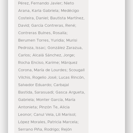
;
Pérez, Fernando Javier
Nieto
;
Arana, Karla Gabriela
Medécigo
;
Costeira, Daniel
Bautista Martínez,
;
;
David
García Contreras, René
;
Contreras Bulnes, Rosalía
;
Berumen Torres, Yuridia
Murisi
;
Pedroza, Issac
González Zarazua,
;
;
Carlos
Alcalá Sánchez, Jorge
;
Rocha Enciso, Karime
Márquez
;
Corona, María de Lourdes
Scougall
;
Vilchis, Rogelio José
Lucas Rincón,
;
Salvador Eduardo
Carbajal
;
Bastida, Sarasuadi
Gasca Argueta,
;
Gabriela
Monter García, María
;
Antonieta
Pinzón Te, Alicia
;
;
Leonor
Canul Vela, Lili Marisol
;
López Morales, Patricia Marcela
;
Serrano Piña, Rodrigo
Rejón