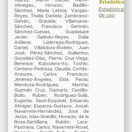
Juárez, Martín Daniel
;
Nario-
Estadísticas
Venegas., Horacio
;
Badillo-
Estadísticas
Sánchez, María Leticia
;
Vargas-
de uso
Reyes, Thalia Daniela
;
Zambrano-
Galván, Graciela
;
Villanueva-
Sánchez, Francisco Germán
;
Sánchez-Cuevas, Guadalupe
Javier
;
Galindo-Reyes, Dalia
Adilene
;
Lizárraga-Rodríguez,
Daniel
;
Villalobos-Rodelo, Juan
José
;
Pérez-Sánchez, Guillermo
;
González-Díaz, Pierre
;
Cruz-Vega,
Berenice
;
Kubodera-Ito, Toshio
;
Centeno-Pedraza, Claudia
;
Cortés-
Anzures, Carlos Francisco
;
Jiménez-Ángeles, Elda Paola
;
Mendoza-Rodríguez, Martha
;
Guzmán Cruz, Damaris
;
Castillo-
Bolio, Rubén
;
Rodríguez-Solís,
Eugenia
;
Sauri-Esquivel, Eduardo
Almigar
;
Esparza-Gustavo, Josué
;
Navarrete-Hernández, José de
Jesús
;
Islas-Granillo, Horacio
;
de la
Rosa-Santillana, Rubén
;
Lara-
Pastrana, Carlos
;
Navarrete-Rosel,