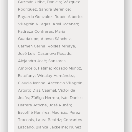
;
Guzmán Uribe, Daniela
Vázquez
;
Rodríguez, Sandra Berenice
;
Bayardo González, Rubén Alberto
;
Villagrán Villegas, Areli Jocabed
Padraza Contreras, María
;
Guadalupe
Alonso Sánchez,
;
Carmen Celina
Robles Minaya,
;
José Luis
Casanova Rosado,
;
Alejandro José
Sansores
;
Ambrosio, Fátima
Rosado Muñoz,
;
Estefany
Winalay Hernández,
;
Claudia Ivonne
Ascencio Villagrán,
;
Arturo
Díaz Caamal, Víctor de
;
;
Jesús
Zúñiga Herrera, Iván Daniel
;
Herrera Atoche, José Rubén
;
Escoffié Ramírez, Mauricio
Pérez
;
Traconis, Laura Beatriz
Cervantes
;
Lazcano, Blanca Jackeline
Nuñez