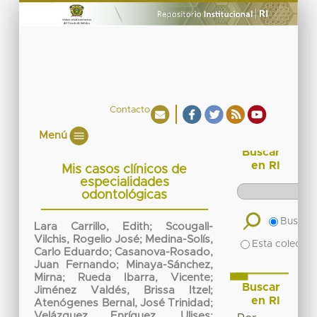
Contacto
Menú
Buscar
en RI
Mis casos clínicos de
especialidades
odontológicas
Buscar 
Lara Carrillo, Edith
;
Scougall-
Vilchis, Rogelio José
;
Medina-Solís,
Esta colecció
Carlo Eduardo
;
Casanova-Rosado,
Juan Fernando
;
Minaya-Sánchez,
Mirna
;
Rueda Ibarra, Vicente
;
Buscar
Jiménez Valdés, Brissa Itzel
;
en RI
Atenógenes Bernal, José Trinidad
;
Velázquez Enríquez, Ulises
;