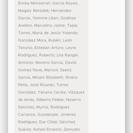
;
Ericka Monserrat
García Reyes,
;
Magaly Betzabé
Hernández
;
García, Yeimme Lilian
Godínez
;
Avelino, Marcelino Jaime
Tapia
;
Torres, María de Jesús Yolanda
;
González Mora, Rubén
León
;
Tenorio, Esteban Arturo
Leyte
;
Rodríguez, Roberto
Lira Rangel,
;
;
Antonio
Moreno García, David
;
Gomez Nava, Marisol
Saenz
;
García, Miriam Elizabeth
Rivera
;
Peña, José Ricardo
Torres
;
González, Yahaira Cecilia
Vázquez
;
de Anda, Gilberto Felipe
Navarro
;
Sánchez, Myrna
Rodríguez
;
Carranza, Guadalupe
Jiménez
;
Rodríguez, Eva Citlali
Sánchez
;
Suárez, Rafael Ernesto
Zamudio