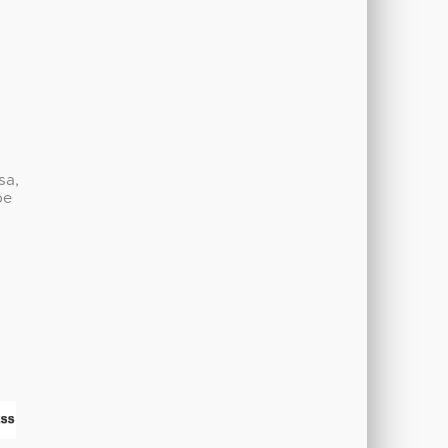
sa,
be