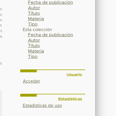
Fecha de publicación
Autor
un
Título
io
Materia
os
Tipo
un
Esta colección
es
Fecha de publicación
ta
Autor
Título
Materia
Tipo
mo
Usuario
Acceder
Estadísticas
Estadísticas de uso