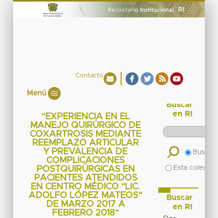
Contacto
Menú
Buscar
en RI
“EXPERIENCIA EN EL
MANEJO QUIRÚRGICO DE
COXARTROSIS MEDIANTE
REEMPLAZO ARTICULAR
Y PREVALENCIA DE
Buscar 
COMPLICACIONES
Esta colecció
POSTQUIRÚRGICAS EN
PACIENTES ATENDIDOS
EN CENTRO MÉDICO “LIC.
ADOLFO LÓPEZ MATEOS”
Buscar
DE MARZO 2017 A
en RI
FEBRERO 2018”