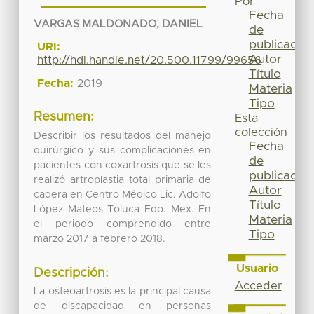
Por
Fecha
VARGAS MALDONADO, DANIEL
de
publicación
URI:
Autor
http://hdl.handle.net/20.500.11799/99656
Título
Fecha:
2019
Materia
Tipo
Resumen:
Esta
colección
Describir los resultados del manejo
Fecha
quirúrgico y sus complicaciones en
de
pacientes con coxartrosis que se les
publicación
realizó artroplastia total primaria de
Autor
cadera en Centro Médico Lic. Adolfo
Título
López Mateos Toluca Edo. Mex. En
Materia
el periodo comprendido entre
Tipo
marzo 2017 a febrero 2018.
Usuario
Descripción:
Acceder
La osteoartrosis es la principal causa
de discapacidad en personas