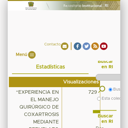
Contacto
Menú
Buscar
Estadísticas
en RI
Visualizaciones
Buscar 
“EXPERIENCIA EN
729
Esta colecció
EL MANEJO
QUIRÚRGICO DE
COXARTROSIS
Buscar
en RI
MEDIANTE