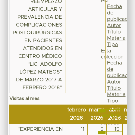
Por
REEMPLAZO
Fecha
ARTICULAR Y
de
PREVALENCIA DE
publicación
COMPLICACIONES
Autor
Título
POSTQUIRÚRGICAS
Materia
EN PACIENTES
Tipo
ATENDIDOS EN
Esta
CENTRO MÉDICO
colección
Fecha
“LIC. ADOLFO
de
LÓPEZ MATEOS”
publicación
DE MARZO 2017 A
Autor
FEBRERO 2018”
Título
Materia
Visitas al mes
Tipo
febrero
marzo
abril
may
Usuario
2026
2026
2026
202
Acceder
“EXPERIENCIA EN
11
5
15
1