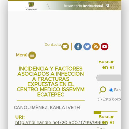
Contacto
Menú
Buscar
en RI
INCIDENCIA Y FACTORES
ASOCIADOS A INFECCION
A FRACTURAS
EXPUESTAS EN EL
CENTRO MEDICO ISSEMYM
Buscar 
ECATEPEC
Esta colecció
CANO JIMÉNEZ, KARLA IVETH
Buscar
URI:
en RI
http://hdl.handle.net/20.500.11799/99657