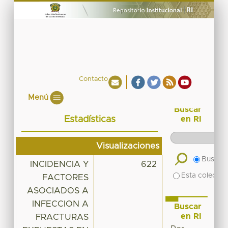
Contacto
Menú
Buscar
Estadísticas
en RI
Visualizaciones
Buscar 
INCIDENCIA Y
622
Esta colecció
FACTORES
ASOCIADOS A
INFECCION A
Buscar
en RI
FRACTURAS