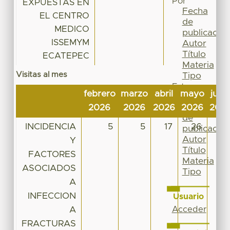
Por
EXPUESTAS EN
Fecha
EL CENTRO
de
MEDICO
publicación
ISSEMYM
Autor
Título
ECATEPEC
Materia
Visitas al mes
Tipo
Esta
febrero
marzo
abril
mayo
juni
colección
Fecha
2026
2026
2026
2026
202
de
INCIDENCIA
5
5
17
26
13
publicación
Autor
Y
Título
FACTORES
Materia
ASOCIADOS
Tipo
A
INFECCION
Usuario
A
Acceder
FRACTURAS