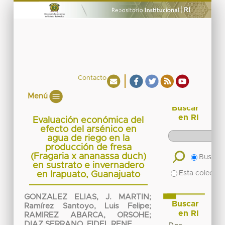
Contacto
Menú
Buscar
en RI
Evaluación económica del
efecto del arsénico en
agua de riego en la
producción de fresa
(Fragaria x ananassa duch)
Buscar 
en sustrato e invernadero
Esta colecció
en Irapuato, Guanajuato
GONZALEZ ELIAS, J. MARTIN
;
Buscar
Ramírez Santoyo, Luis Felipe
;
en RI
RAMIREZ ABARCA, ORSOHE
;
DIAZ SERRANO, FIDEL RENE