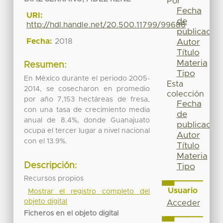
Por
Fecha
URI:
de
http://hdl.handle.net/20.500.11799/99686
publicación
Fecha:
2018
Autor
Título
Materia
Resumen:
Tipo
En México durante el periodo 2005-
Esta
2014, se cosecharon en promedio
colección
por año 7,153 hectáreas de fresa,
Fecha
con una tasa de crecimiento media
de
anual de 8.4%, donde Guanajuato
publicación
ocupa el tercer lugar a nivel nacional
Autor
con el 13.9%.
Título
Materia
Descripción:
Tipo
Recursos propios
Usuario
Mostrar el registro completo del
objeto digital
Acceder
Ficheros en el objeto digital