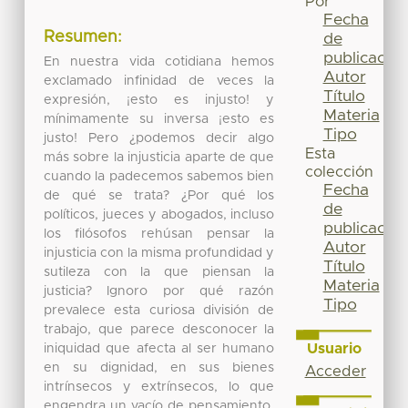
Por
Fecha
Resumen:
de
publicación
En nuestra vida cotidiana hemos
Autor
exclamado infinidad de veces la
Título
expresión, ¡esto es injusto! y
Materia
mínimamente su inversa ¡esto es
Tipo
justo! Pero ¿podemos decir algo
Esta
más sobre la injusticia aparte de que
colección
cuando la padecemos sabemos bien
Fecha
de qué se trata? ¿Por qué los
de
políticos, jueces y abogados, incluso
publicación
los filósofos rehúsan pensar la
Autor
injusticia con la misma profundidad y
Título
sutileza con la que piensan la
Materia
justicia? Ignoro por qué razón
Tipo
prevalece esta curiosa división de
trabajo, que parece desconocer la
Usuario
iniquidad que afecta al ser humano
en su dignidad, en sus bienes
Acceder
intrínsecos y extrínsecos, lo que
engendra un vacío de pensamiento.