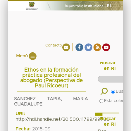
Contacto
Menú
Buscar
en RI
Ethos en la formación
práctica profesional del
abogado (Perspectiva de
Paul Ricoeur)
Buscar 
SANCHEZ TAPIA, MARIA
Esta colecció
GUADALUPE
URI:
Buscar
http://hdl.handle.net/20.500.11799/99700
en RI
Fecha:
2015-09