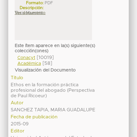
Formato:
PDF
Descripción:
Tesis Maestria
Ver documento
Este ítem aparece en la(s) siguiente(s)
colección(ones)
[10019]
Conacyt
[58]
Académica
Visualización del Documento
Título
Ethos en la formación práctica
profesional del abogado (Perspectiva
de Paul Ricoeur)
Autor
SANCHEZ TAPIA, MARIA GUADALUPE
Fecha de publicación
2015-09
Editor