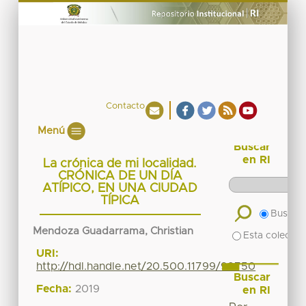
Contacto
Menú
Buscar
en RI
La crónica de mi localidad.
CRÓNICA DE UN DÍA
ATÍPICO, EN UNA CIUDAD
TÍPICA
Buscar 
Mendoza Guadarrama, Christian
Esta colecció
URI:
http://hdl.handle.net/20.500.11799/99750
Buscar
Fecha:
2019
en RI