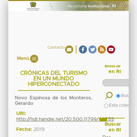
Contacto
Menú
Buscar
en RI
CRÓNICAS DEL TURISMO
EN UN MUNDO
HIPERCONECTADO
Buscar 
Novo Espinosa de los Monteros,
Gerardo
Esta colecció
URI:
http://hdl.handle.net/20.500.11799/99755
Buscar
Fecha:
2019
en RI