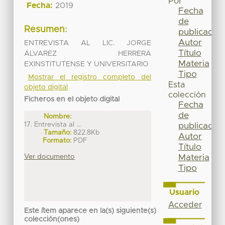
Por
Fecha:
2019
Fecha
de
Resumen:
publicación
Autor
ENTREVISTA AL LIC. JORGE
Título
ÁLVAREZ HERRERA
Materia
EXINSTITUTENSE Y UNIVERSITARIO
Tipo
Mostrar el registro completo del
Esta
objeto digital
colección
Ficheros en el objeto digital
Fecha
de
Nombre:
17. Entrevista al ...
publicación
Tamaño:
822.8Kb
Autor
Formato:
PDF
Título
Ver documento
Materia
Tipo
Usuario
Acceder
Este ítem aparece en la(s) siguiente(s)
colección(ones)