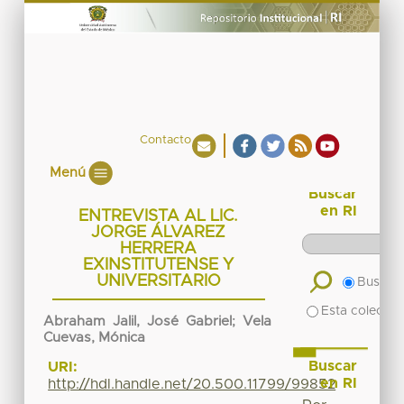
Contacto
Menú
Buscar
en RI
ENTREVISTA AL LIC.
JORGE ÁLVAREZ
HERRERA
EXINSTITUTENSE Y
UNIVERSITARIO
Buscar 
Esta colecció
Abraham Jalil, José Gabriel
;
Vela
Cuevas, Mónica
Buscar
URI:
en RI
http://hdl.handle.net/20.500.11799/99852