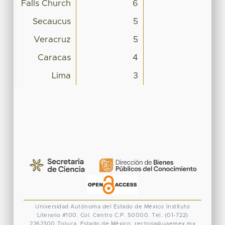
Falls Church
6
Secaucus
5
Veracruz
5
Caracas
4
Lima
3
Universidad Autónoma del Estado de México
Instituto
Literario #100. Col. Centro
C.P. 50000. Tel. (01-722)
2262300
Toluca, Estado de México.
rectoria@uaemex.mx