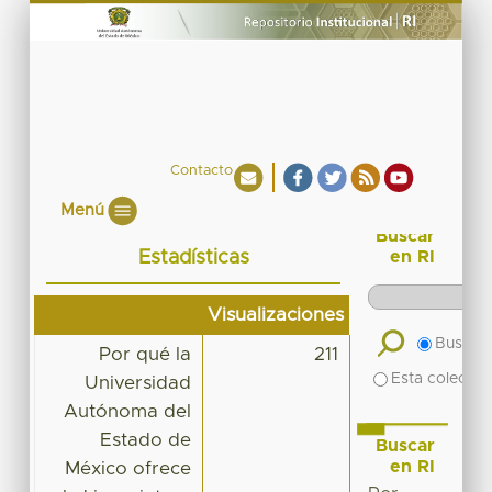
Contacto
Menú
Buscar
Estadísticas
en RI
Visualizaciones
Buscar 
Por qué la
211
Esta colecció
Universidad
Autónoma del
Estado de
Buscar
en RI
México ofrece