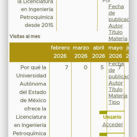
Por
la Licenciatura
Fecha
en Ingeniería
de
Petroquímica
publicación
desde 2015
Autor
Título
Visitas al mes
Materia
Tipo
febrero
marzo
abril
mayo
juni
Esta
2026
2026
2026
2026
202
colección
Fecha
Por qué la
7
0
5
7
de
Universidad
publicación
Autor
Autónoma
Título
del Estado
Materia
de México
Tipo
ofrece la
Licenciatura
Usuario
Acceder
en Ingeniería
Petroquímica