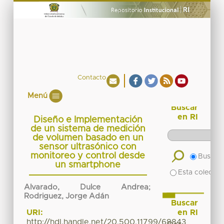
Contacto
Menú
Buscar
en RI
Diseño e Implementación
de un sistema de medición
de volumen basado en un
sensor ultrasónico con
monitoreo y control desde
Buscar 
un smartphone
Esta colecció
Alvarado, Dulce Andrea
;
Rodriguez, Jorge Adán
Buscar
en RI
URI:
http://hdl.handle.net/20.500.11799/68843