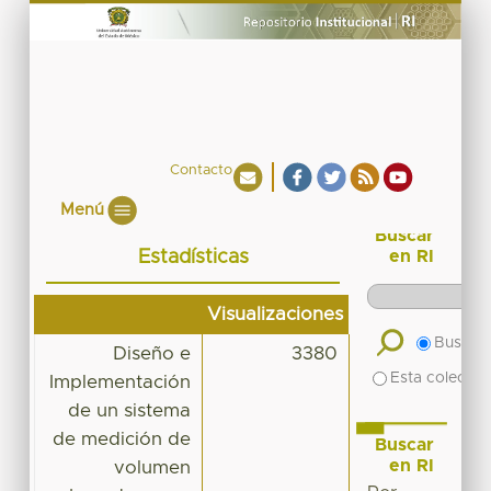
Contacto
Menú
Buscar
Estadísticas
en RI
Visualizaciones
Buscar 
Diseño e
3380
Esta colecció
Implementación
de un sistema
de medición de
Buscar
en RI
volumen