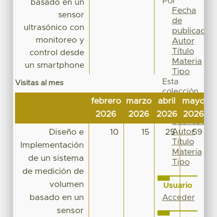
Por
basado en un
Fecha
sensor
de
ultrasónico con
publicación
monitoreo y
Autor
Título
control desde
Materia
un smartphone
Tipo
Esta
Visitas al mes
colección
febrero
marzo
abril
mayo
j
Fecha
de
2026
2026
2026
2026
2
publicación
Autor
Diseño e
10
15
25
59
Título
Implementación
Materia
de un sistema
Tipo
de medición de
volumen
Usuario
basado en un
Acceder
sensor