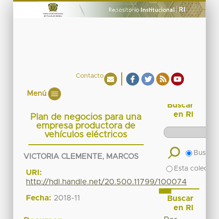
Contacto
Menú
Buscar
en RI
Plan de negocios para una
empresa productora de
vehículos eléctricos
Buscar 
VICTORIA CLEMENTE, MARCOS
Esta colecció
URI:
http://hdl.handle.net/20.500.11799/100074
Fecha:
2018-11
Buscar
en RI