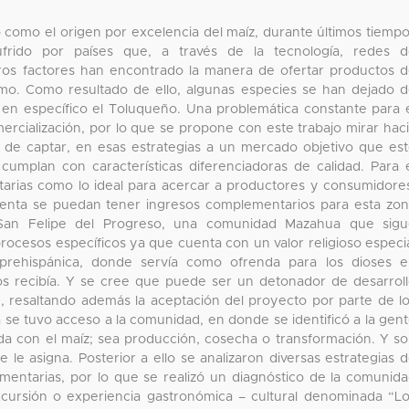
 como el origen por excelencia del maíz, durante últimos tiemp
frido por países que, a través de la tecnología, redes d
tros factores han encontrado la manera de ofertar productos 
umo. Como resultado de ello, algunas especies se han dejado 
, en específico el Toluqueño. Una problemática constante para 
ercialización, por lo que se propone con este trabajo mirar hac
 de captar, en esas estrategias a un mercado objetivo que es
umplan con características diferenciadoras de calidad. Para 
ntarias como lo ideal para acercar a productores y consumidore
enta se puedan tener ingresos complementarios para esta zo
é, San Felipe del Progreso, una comunidad Mazahua que sig
rocesos específicos ya que cuenta con un valor religioso especi
rehispánica, donde servía como ofrenda para los dioses e
os recibía. Y se cree que puede ser un detonador de desarrol
, resaltando además la aceptación del proyecto por parte de l
a se tuvo acceso a la comunidad, en donde se identificó a la gen
ada con el maíz; sea producción, cosecha o transformación. Y s
 le asigna. Posterior a ello se analizaron diversas estrategias 
limentarias, por lo que se realizó un diagnóstico de la comunid
cursión o experiencia gastronómica – cultural denominada “L