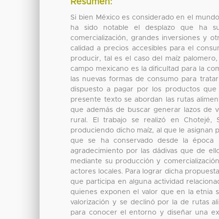
Resumen:
Si bien México es considerado en el mundo
ha sido notable el desplazo que ha su
comercialización, grandes inversiones y o
calidad a precios accesibles para el cons
producir, tal es el caso del maíz palomero
campo mexicano es la dificultad para la com
las nuevas formas de consumo para tratar
dispuesto a pagar por los productos que c
presente texto se abordan las rutas alime
que además de buscar generar lazos de v
rural. El trabajo se realizó en Chotej
produciendo dicho maíz, al que le asignan p
que se ha conservado desde la época p
agradecimiento por las dádivas que de ell
mediante su producción y comercialización
actores locales. Para lograr dicha propuest
que participa en alguna actividad relacion
quienes exponen el valor que en la etnia se
valorización y se declinó por la de rutas a
para conocer el entorno y diseñar una ex