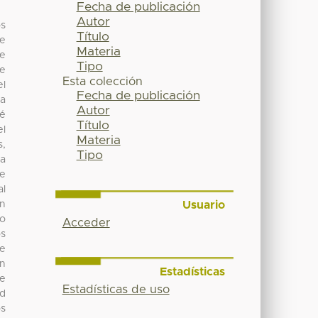
Fecha de publicación
Autor
os
Título
e
Materia
de
Tipo
de
Esta colección
el
Fecha de publicación
ia
Autor
té
Título
el
Materia
s,
Tipo
na
ue
al
Usuario
n
lo
Acceder
os
te
on
Estadísticas
de
Estadísticas de uso
ad
os