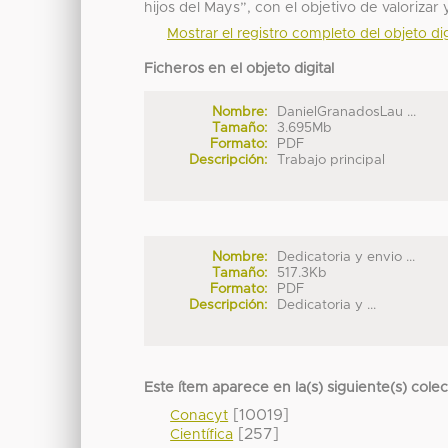
hijos del Mays”, con el objetivo de valoriz
Mostrar el registro completo del objeto dig
Ficheros en el objeto digital
Nombre:
DanielGranadosLau ...
Tamaño:
3.695Mb
Formato:
PDF
Descripción:
Trabajo principal
Nombre:
Dedicatoria y envio ...
Tamaño:
517.3Kb
Formato:
PDF
Descripción:
Dedicatoria y ...
Este ítem aparece en la(s) siguiente(s) cole
[10019]
Conacyt
[257]
Científica