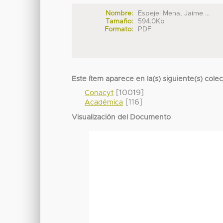
Nombre:
Espejel Mena, Jaime ...
Tamaño:
594.0Kb
Formato:
PDF
Este ítem aparece en la(s) siguiente(s) cole
[10019]
Conacyt
[116]
Académica
Visualización del Documento