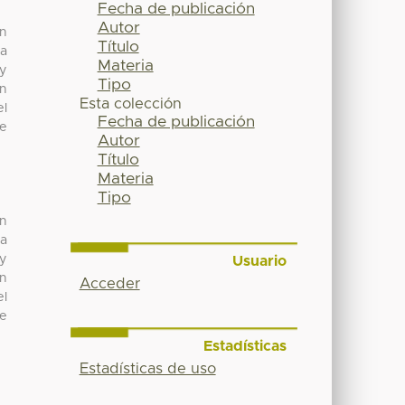
Fecha de publicación
Autor
en
Título
ta
Materia
 y
Tipo
on
Esta colección
el
Fecha de publicación
de
Autor
Título
Materia
Tipo
en
ta
 y
Usuario
on
Acceder
el
de
Estadísticas
Estadísticas de uso