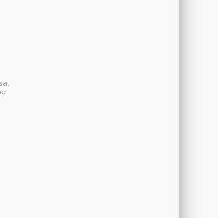
sa,
be