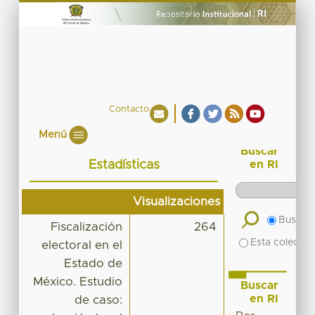
Contacto
Menú
Buscar
Estadísticas
en RI
Visualizaciones
Buscar 
Fiscalización
264
Esta colecció
electoral en el
Estado de
México. Estudio
Buscar
en RI
de caso: