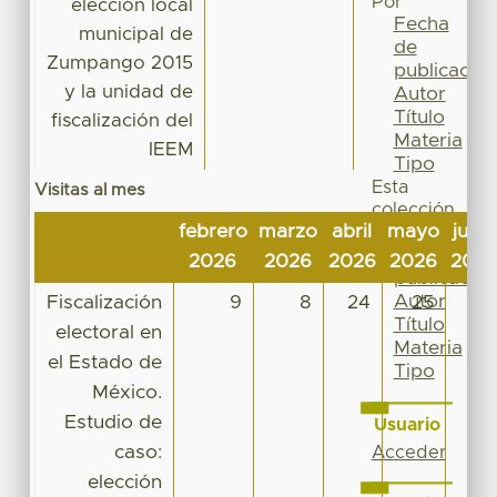
Por
elección local
Fecha
municipal de
de
Zumpango 2015
publicación
y la unidad de
Autor
Título
fiscalización del
Materia
IEEM
Tipo
Esta
Visitas al mes
colección
febrero
marzo
abril
mayo
junio
Fecha
de
2026
2026
2026
2026
202
publicación
Autor
Fiscalización
9
8
24
25
11
Título
electoral en
Materia
el Estado de
Tipo
México.
Estudio de
Usuario
caso:
Acceder
elección