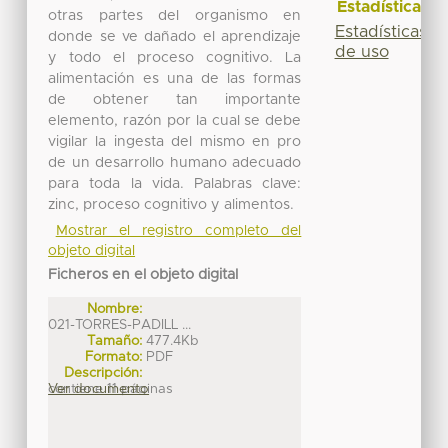
Estadísticas
otras partes del organismo en
Estadísticas
donde se ve dañado el aprendizaje
de uso
y todo el proceso cognitivo. La
alimentación es una de las formas
de obtener tan importante
elemento, razón por la cual se debe
vigilar la ingesta del mismo en pro
de un desarrollo humano adecuado
para toda la vida. Palabras clave:
zinc, proceso cognitivo y alimentos.
Mostrar el registro completo del
objeto digital
Ficheros en el objeto digital
Nombre:
021-TORRES-PADILL ...
Tamaño:
477.4Kb
Formato:
PDF
Descripción:
contiene 11 páginas
Ver documento