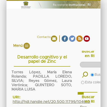
Contacto
Menú
Buscar
en RI
Desarrollo cognitivo y el
papel de Zinc
Torres López, María Elena
Buscar 
Rolanda
;
PADILLA LOREDO,
SILVIA
;
Reyes Gómez, Laura
Esta colecció
Verónica
;
QUINTERO SOTO,
MARIA LUISA
Buscar
URI:
en RI
http://hdl.handle.net/20.500.11799/104610