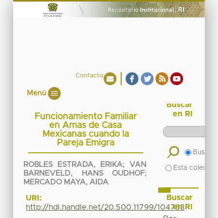
Contacto
Menú
Buscar
en RI
Funcionamiento Familiar
en Amas de Casa
Mexicanas cuando la
Pareja Emigra
Buscar 
ROBLES ESTRADA, ERIKA
;
VAN
Esta colecció
BARNEVELD, HANS OUDHOF
;
MERCADO MAYA, AIDA
Buscar
URI:
en RI
http://hdl.handle.net/20.500.11799/104763