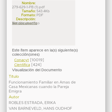
Nombre:
279-629-1-PB (1).pdf
Tamaño:
543.4Kb
Formato:
PDF
Descripción:
Artículo científico
Ver documento
Este ítem aparece en la(s) siguiente(s)
colección(ones)
[10019]
Conacyt
[424]
Científica
Visualización del Documento
Título
Funcionamiento Familiar en Amas de
Casa Mexicanas cuando la Pareja
Emigra
Autor
ROBLES ESTRADA, ERIKA
VAN BARNEVELD, HANS OUDHOF