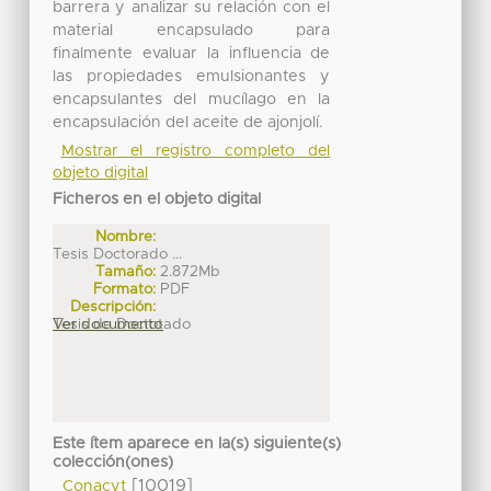
barrera y analizar su relación con el
material encapsulado para
finalmente evaluar la influencia de
las propiedades emulsionantes y
encapsulantes del mucílago en la
encapsulación del aceite de ajonjolí.
Mostrar el registro completo del
objeto digital
Ficheros en el objeto digital
Nombre:
Tesis Doctorado ...
Tamaño:
2.872Mb
Formato:
PDF
Descripción:
Tesis de Doctotado
Ver documento
Este ítem aparece en la(s) siguiente(s)
colección(ones)
[10019]
Conacyt