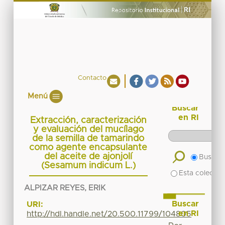
Contacto
Menú
Buscar
en RI
Extracción, caracterización
y evaluación del mucílago
de la semilla de tamarindo
como agente encapsulante
del aceite de ajonjolí
Buscar 
(Sesamum indicum L.)
Esta colecció
ALPIZAR REYES, ERIK
Buscar
URI:
en RI
http://hdl.handle.net/20.500.11799/104805