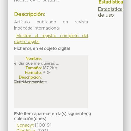
Hoesterey: el pastiche.
Estadísticas
Estadísticas
Descripción:
de uso
Artículo publicado en revista
indexada internacional
Mostrar el registro completo del
objeto digital
Ficheros en el objeto digital
Nombre:
el dia que me quieras ...
Tamaño:
187.2Kb
Formato:
PDF
Descripción:
Artículo completo
Ver documento
Este ítem aparece en la(s) siguiente(s)
colección(ones)
[10019]
Conacyt
[170]
Científica