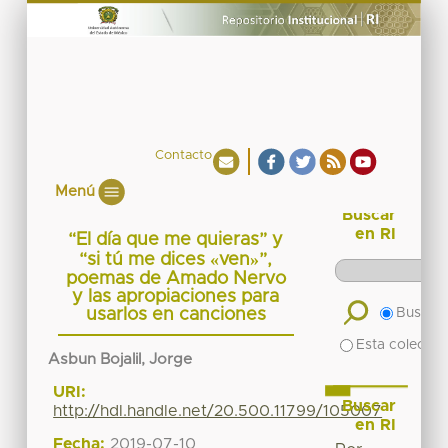
Contacto
Menú
Buscar
en RI
“El día que me quieras” y
“si tú me dices «ven»”,
poemas de Amado Nervo
y las apropiaciones para
usarlos en canciones
Buscar 
Esta colecció
Asbun Bojalil, Jorge
URI:
Buscar
http://hdl.handle.net/20.500.11799/105007
en RI
Fecha:
2019-07-10