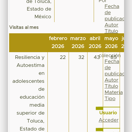
Por
de Toluca,
Fecha
Estado de
de
México
publicación
Autor
Visitas al mes
Título
Materia
febrero
marzo
abril
mayo
juni
Tipo
2026
2026
2026
2026
202
Esta
colección
Resiliencia y
22
32
43
85
2
Fecha
Autoestima
de
en
publicación
Autor
adolescentes
Título
de
Materia
educación
Tipo
media
superior de
Usuario
Acceder
Toluca,
Estado de