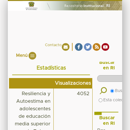
Contacto
Menú
Buscar
Estadísticas
en RI
Visualizaciones
Buscar 
Resiliencia y
4052
Esta colecció
Autoestima en
adolescentes
de educación
Buscar
en RI
media superior