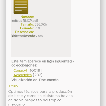
Nombre:
indices RMCP.pdf
Tamaño:
536.3Kb
Formato:
PDF
Descripción:
Índices de la Revista
Ver documento
Este ítem aparece en la(s) siguiente(s)
colección(ones)
[10019]
Conacyt
[203]
Académica
Visualización del Documento
Título
Óptimos técnicos para la producción
de leche y carne en el sistema bovino
de doble propósito del trópico
mexicano