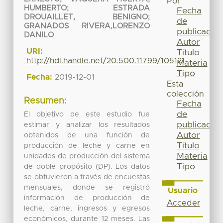
Por
HUMBERTO
;
ESTRADA
Fecha
DROUAILLET, BENIGNO
;
de
GRANADOS RIVERA,LORENZO
publicación
DANILO
Autor
URI:
Título
http://hdl.handle.net/20.500.11799/105121
Materia
Tipo
Fecha:
2019-12-01
Esta
colección
Resumen:
Fecha
de
El objetivo de este estudio fue
publicación
estimar y analizar los resultados
Autor
obtenidos de una función de
Título
producción de leche y carne en
Materia
unidades de producción del sistema
Tipo
de doble propósito (DP). Los datos
se obtuvieron a través de encuestas
mensuales, donde se registró
Usuario
información de producción de
Acceder
leche, carne, ingresos y egresos
económicos, durante 12 meses. Las