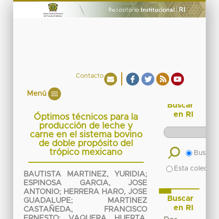
Contacto
Menú
Buscar
en RI
Óptimos técnicos para la
producción de leche y
carne en el sistema bovino
de doble propósito del
trópico mexicano
Buscar 
Esta colecció
BAUTISTA MARTINEZ, YURIDIA
;
ESPINOSA GARCIA, JOSE
ANTONIO
;
HERRERA HARO, JOSE
Buscar
GUADALUPE
;
MARTINEZ
en RI
CASTAÑEDA, FRANCISCO
ERNESTO
;
VAQUERA HUERTA,