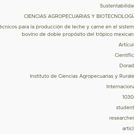
Sustentabilid
CIENCIAS AGROPECUARIAS Y BIOTECNOLOGÍ
écnicos para la producción de leche y carne en el siste
bovino de doble propósito del trópico mexica
Artícu
Científi
Dorad
Instituto de Ciencias Agropecuarias y Rural
Internacion
1030
studen
researche
artic