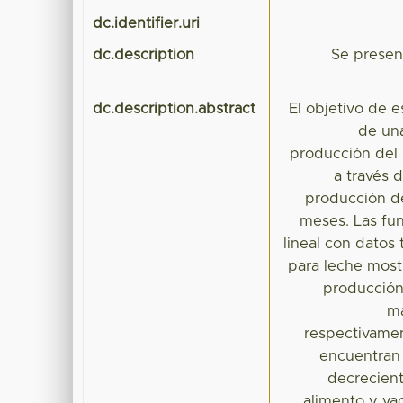
dc.identifier.uri
dc.description
Se presen
dc.description.abstract
El objetivo de e
de un
producción del 
a través 
producción de
meses. Las fun
lineal con datos
para leche most
producción,
ma
respectivamen
encuentran 
decrecient
alimento y va