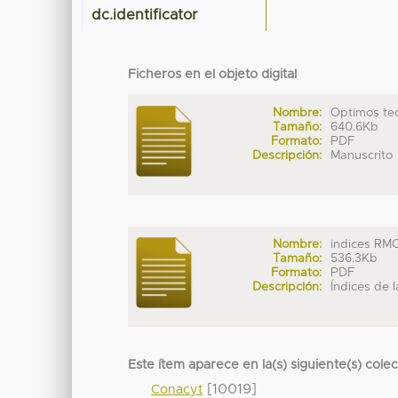
dc.identificator
Ficheros en el objeto digital
Nombre:
Optimos tecn
Tamaño:
640.6Kb
Formato:
PDF
Descripción:
Manuscrito
Nombre:
indices RM
Tamaño:
536.3Kb
Formato:
PDF
Descripción:
Índices de 
Este ítem aparece en la(s) siguiente(s) cole
[10019]
Conacyt