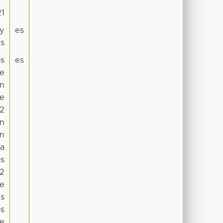
21
 y
es
es
os
es
de
on
de
12
ón
ón
la
os
.2
se
es
os
de