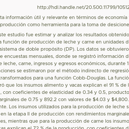
http://hdl.handle.net/20.500.11799/1051
ta información útil y relevante en términos de economía
producción como herramienta para la toma de desicion
ste estudio fue estimar y analizar los resultados obtenid
a función de producción de leche y carne en unidades 
sistema de doble propósito (DP). Los datos se obtuvier
de encuestas mensuales, donde se registró información 
 leche, carne, ingresos y egresos económicos, durante 
ciones se estimaron por el método indirecto de regresi
 transformados para una función Cobb-Douglas. La funci
ró que los insumos alimento y vacas explican el 91 % de 
 con coeficientes de elasticidad de 0.34 y 0.5, product
rginales de 0.75 y 892.2 con valores de $4.03 y $4,800
te. Los insumos utilizados para la producción de leche 
en la etapa II de producción con rendimientos marginal
es, mientras que para la producción de carne los insum
cas explican el 72 % de la producción, con coeficientes 