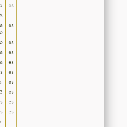
ad
es
A
ma
es
no
lo
es
ca
es
a
es
es
es
al
es
3
es
ts
es
rs
es
le