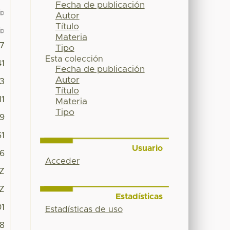
Fecha de publicación
Autor
Título
Materia
67
Tipo
Esta colección
41
Fecha de publicación
Autor
3
Título
1
Materia
Tipo
9
1
Usuario
6
Acceder
3Z
3Z
Estadísticas
01
Estadísticas de uso
8