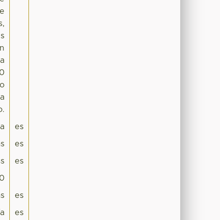
se
s,
es
on
 a
10
do
da
o.
pa
es
as
es
s
es
.0
as
es
ía
es