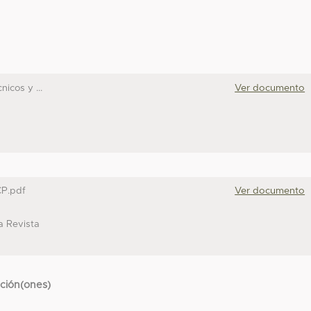
icos y ...
Ver documento
CP.pdf
Ver documento
la Revista
cción(ones)