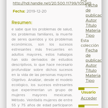
Por
http://hdl.handle.net/20.500.11799/105249
Fecha
de
Fecha:
2019-12-20
publicación
Autor
Resumen:
Título
e sabe que los problemas de salud,
Materia
los problemas familiares, la muerte
Tipo
de seres queridos y los problemas
Esta
económicos, son los sucesos
colección
estresantes más frecuentes en
Fecha
adultos mayores, estos hallazgos
de
han sido derivados de estudios
publicación
descriptivos, lo que hace necesario
Autor
profundizar sobre dichos sucesos
Título
en la vida de las personas mayores.
Materia
Objetivo. Analizar, desde el modelo
Tipo
ecológico, los sucesos estresantes
que experimentan un grupo de
Usuario
mujeres mayores mexicanas.
Acceder
Método. Veintiséis mujeres de entre
55 y 75 años de edad participaron