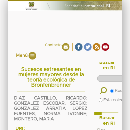
Contacto
Menú
Buscar
en RI
Sucesos estresantes en
mujeres mayores desde la
teoría ecológica de
Bronfenbrenner
Buscar 
DIAZ CASTILLO, RICARDO
;
Esta colecció
GONZALEZ ESCOBAR, SERGIO
;
GONZALEZ ARRATIA LOPEZ
FUENTES, NORMA IVONNE
;
Buscar
MONTERO, MARIA
en RI
URI: