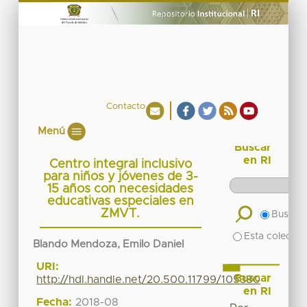
Contacto
Menú
Buscar
en RI
Centro integral inclusivo
para niños y jóvenes de 3-
15 años con necesidades
educativas especiales en
ZMVT.
Buscar 
Esta colecció
Blando Mendoza, Emilo Daniel
URI:
Buscar
http://hdl.handle.net/20.500.11799/105380
en RI
Fecha:
2018-08