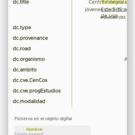
Estadísticas
dc.title
Centro integral incl
Estadísticas
jóvenes de 3-15 año
de uso
educativas es
dc.type
Tes
dc.provenance
dc.road
dc.organismo
Arqu
dc.ambito
dc.cve.CenCos
dc.cve.progEstudios
dc.modalidad
Ficheros en el objeto digital
Nombre:
Centro integral ...