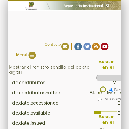
Contacto
Menú
Buscar
Mostrar el registro sencillo del objeto
en RI
digital
dc.contributor
Mejía 
Buscar 
dc.contributor.author
Blando Mendoza, 
Esta colecció
dc.date.accessioned
2020
dc.date.available
2020
Buscar
en RI
dc.date.issued