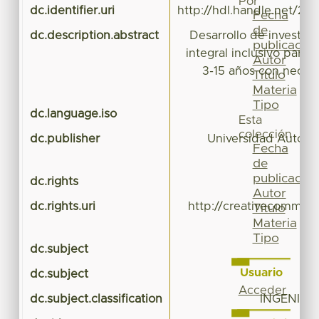
Por
dc.identifier.uri
http://hdl.handle.net/20
Fecha
de
dc.description.abstract
Desarrollo de investig
publicación
integral inclusivo para 
Autor
3-15 años con neces
Título
esp
Materia
Tipo
dc.language.iso
Esta
colección
dc.publisher
Universidad Autóno
Fecha
de
publicación
dc.rights
Autor
dc.rights.uri
http://creativecommons
Título
Materia
Tipo
dc.subject
Usuario
dc.subject
e
Acceder
dc.subject.classification
INGENIER