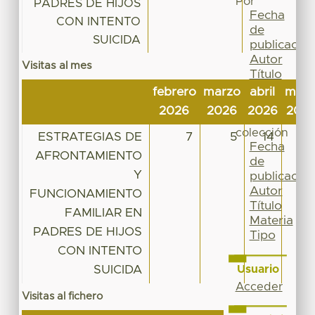
Por
PADRES DE HIJOS
Fecha
CON INTENTO
de
SUICIDA
publicación
Autor
Visitas al mes
Título
Materia
febrero
marzo
abril
may
Tipo
2026
2026
2026
202
Esta
colección
ESTRATEGIAS DE
7
5
14
24
Fecha
AFRONTAMIENTO
de
Y
publicación
Autor
FUNCIONAMIENTO
Título
FAMILIAR EN
Materia
PADRES DE HIJOS
Tipo
CON INTENTO
SUICIDA
Usuario
Acceder
Visitas al fichero