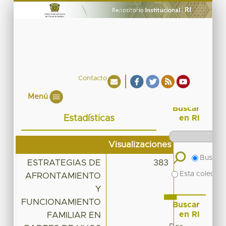
Contacto
Menú
Buscar
Estadísticas
en RI
Visualizaciones
Buscar 
ESTRATEGIAS DE
383
Esta colecció
AFRONTAMIENTO
Y
FUNCIONAMIENTO
Buscar
en RI
FAMILIAR EN