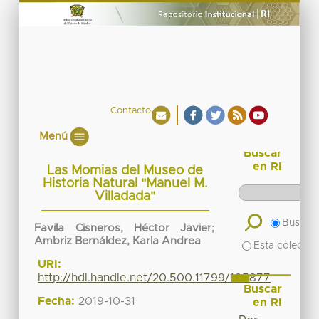
Contacto
Menú
Buscar
en RI
Las Momias del Museo de
Historia Natural "Manuel M.
Villadada"
Buscar 
Favila Cisneros, Héctor Javier
;
Ambriz Bernáldez, Karla Andrea
Esta colecció
URI:
http://hdl.handle.net/20.500.11799/105877
Buscar
Fecha:
2019-10-31
en RI