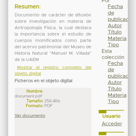
Por
Fecha
Resumen:
de
Documento de carácter de difusión
publicación
sobre investigación en materia de
Autor
Antropología Física, la cual destaca
Título
la importancia sobre el estudio de
Materia
cuerpos momificados como parte
Tipo
del acervo patrimonial del Museo de
Esta
Historia Natural "Manuel M. Villada"
colección
de la UAEM
Fecha
Mostrar el registro completo del
de
objeto digital
publicación
Ficheros en el objeto digital
Autor
Título
Nombre:
Materia
document.pdf
Tamaño:
256.4Kb
Tipo
Formato:
PDF
Ver documento
Usuario
Acceder