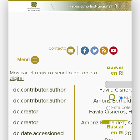
Contacto
Menú
Buscar
Mostrar el registro sencillo del objeto
en RI
digital
dc.contributor.author
Favila Cisneros,
Buscar 
dc.contributor.author
Ambriz Bernáldez,
Esta colecció
dc.creator
Favila Cisneros, Héc
dc.creator
Ambriz Bernáldez, Karl
Buscar
en RI
dc.date.accessioned
2020-