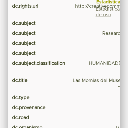
Estadísticas
dc.rights.uri
http://creativecommons
Estadísticas
de uso
dc.subject
Cul
dc.subject
Research S
dc.subject
dc.subject
dc.subject.classification
HUMANIDADES Y 
dc.title
Las Momias del Museo de
"Man
dc.type
dc.provenance
dc.road
dc.organismo
Turis