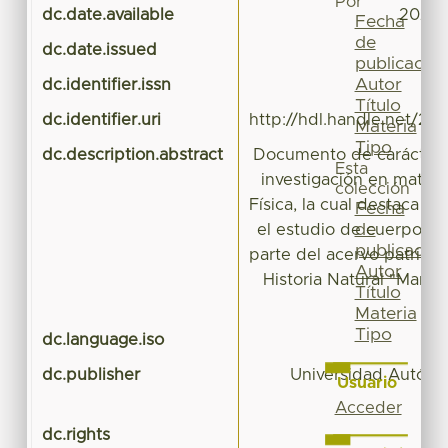
Por
dc.date.available
2020-
Fecha
de
dc.date.issued
publicación
Autor
dc.identifier.issn
Título
dc.identifier.uri
http://hdl.handle.net/20
Materia
Tipo
dc.description.abstract
Documento de carácter 
Esta
investigación en materi
colección
Física, la cual destaca la
Fecha
de
el estudio de cuerpos 
publicación
parte del acervo patrimo
Autor
Historia Natural "Manuel
Título
Materia
Tipo
dc.language.iso
dc.publisher
Universidad Autóno
Usuario
Acceder
dc.rights