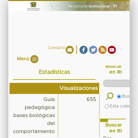
Contacto
Menú
Buscar
Estadísticas
en RI
Visualizaciones
Buscar 
Guía
655
Esta colecció
pedagógica
bases biológicas
del
Buscar
en RI
comportamiento