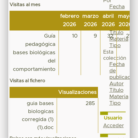
Por
Visitas al mes
Fecha
de
febrero
marzo
abril
mayo
publicación
2026
2026
2026
2026
Autor
Título
Guía
10
9
32
21
Materia
pedagógica
Tipo
Esta
bases biológicas
colección
del
Fecha
comportamiento
de
publicación
Visitas al fichero
Autor
Título
Visualizaciones
Materia
Tipo
guia bases
285
biologicas
Usuario
corregida (1)
Acceder
(1).doc