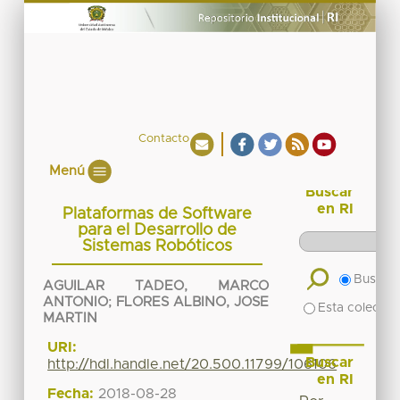
Contacto
Menú
Buscar
en RI
Plataformas de Software
para el Desarrollo de
Sistemas Robóticos
Buscar 
AGUILAR TADEO, MARCO
ANTONIO
;
FLORES ALBINO, JOSE
Esta colecció
MARTIN
URI:
Buscar
http://hdl.handle.net/20.500.11799/106106
en RI
Fecha:
2018-08-28