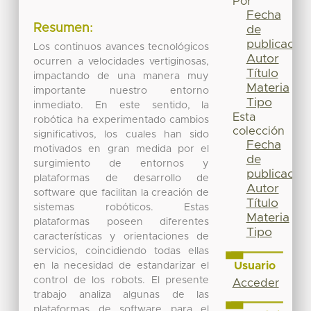
Por
Fecha
Resumen:
de
publicación
Los continuos avances tecnológicos
Autor
ocurren a velocidades vertiginosas,
Título
impactando de una manera muy
Materia
importante nuestro entorno
Tipo
inmediato. En este sentido, la
Esta
robótica ha experimentado cambios
colección
significativos, los cuales han sido
Fecha
motivados en gran medida por el
de
surgimiento de entornos y
publicación
plataformas de desarrollo de
Autor
software que facilitan la creación de
Título
sistemas robóticos. Estas
Materia
plataformas poseen diferentes
Tipo
características y orientaciones de
servicios, coincidiendo todas ellas
Usuario
en la necesidad de estandarizar el
control de los robots. El presente
Acceder
trabajo analiza algunas de las
plataformas de software para el