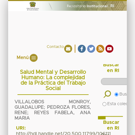
Contacto
Menú
Buscar
en RI
Salud Mental y Desarrollo
Humano: La complejidad
de la Práctica del Trabajo
Social
Buscar 
VILLALOBOS MONROY,
Esta colecció
GUADALUPE
;
PEDROZA FLORES,
RENE
;
REYES FABELA, ANA
MARIA
Buscar
en RI
URI:
http://hdl.handle.net/20.500.11799/106111