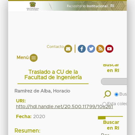
Contacto
Menú
Buscar
en RI
Traslado a CU de la
Facultad de Ingeniería
Ramírez de Alba, Horacio
Buscar 
URI:
Esta colecció
http://hdl.handle.net/20.500.11799/106261
Fecha:
2020
Buscar
en RI
Resumen: